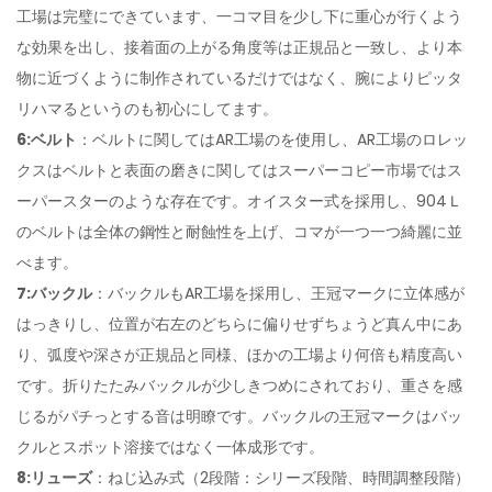
工場は完璧にできています、一コマ目を少し下に重心が行くよう
な効果を出し、接着面の上がる角度等は正規品と一致し、より本
物に近づくように制作されているだけではなく、腕によりピッタ
リハマるというのも初心にしてます。
6:ベルト
：ベルトに関してはAR工場のを使用し、AR工場のロレッ
クスはベルトと表面の磨きに関してはスーパーコピー市場ではス
ーパースターのような存在です。オイスター式を採用し、904Ｌ
のベルトは全体の鋼性と耐蝕性を上げ、コマが一つ一つ綺麗に並
べます。
7:バックル
：バックルもAR工場を採用し、王冠マークに立体感が
はっきりし、位置が右左のどちらに偏りせずちょうど真ん中にあ
り、弧度や深さが正規品と同様、ほかの工場より何倍も精度高い
です。折りたたみバックルが少しきつめにされており、重さを感
じるがパチっとする音は明瞭です。バックルの王冠マークはバッ
クルとスポット溶接ではなく一体成形です。
8:リューズ
：ねじ込み式（2段階：シリーズ段階、時間調整段階）