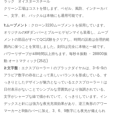
ラック オイスタースチール
クリーン工場はコストを惜しまず、ベゼル、風防、インナーカバ
ー、文字、針、バックルは本物にも通用可能です。
1:ムーブメント
：クローン3230ムーブメントを採用しています。
オリジナルのKIFダンパーとブルーヒゲゼンマイも装着し、ムーブ
メントの部品がすべてQC試験をクリアし、時間の誤差は合理的範
囲内に保つことを実現しました。刻印は完全に本物と一緒です。
パワーリザーブが48時間以上持ちます。毎秒８振動 ・ 28800振
動 オートマティック(25石)
2:文字盤
：エクスプローラーⅠのブラックダイヤルは、3-6-9の
アラビア数字の存在によって美しいバランスを形成している、す
っきりとしたデザインが魅力となっているエクスプローラーⅠは
日付表示がないことでシンプルな雰囲気がより強調されている。
文字がシャープな線で描かれていて、くっきりしています。イン
デックスと針には強力な夜光充填効果があり、逆三角形のアワー
マーカーと8個のバーに加え、3、6、9数字にも夜光が備えられ