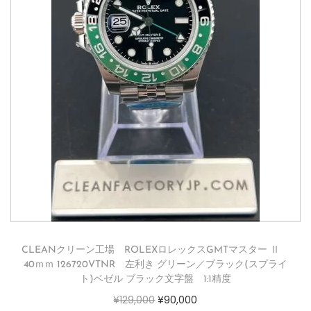
CLEANクリーン工場 ROLEXロレックスGMTマスター Ⅱ
40ｍｍ 126720VTNR 左利き グリーン／ブラック(スプライ
ト)ベゼル ブラック文字盤 1:1精度
¥
129,000
¥
90,000