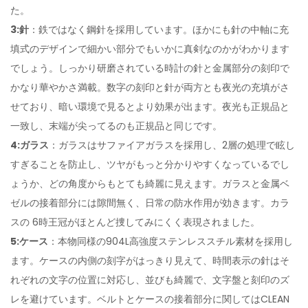
た。
3:針
：鉄ではなく鋼針を採用しています。ほかにも針の中軸に充
填式のデザインで細かい部分でもいかに真剣なのかがわかります
でしょう。しっかり研磨されている時計の針と金属部分の刻印で
かなり華やかさ満載。数字の刻印と針が両方とも夜光の充填がさ
せており、暗い環境で見るとより効果が出ます。夜光も正規品と
一致し、末端が尖ってるのも正規品と同じです。
4:ガラス
：ガラスはサファイアガラスを採用し、2層の処理で眩し
すぎることを防止し、ツヤがもっと分かりやすくなっているでし
ょうか、どの角度からもとても綺麗に見えます。ガラスと金属ベ
ゼルの接着部分には隙間無く、日常の防水作用が効きます。カラ
スの 6時王冠がほとんど捜してみにくく表現されました。
5:ケース
：本物同様の904L高強度ステンレススチル素材を採用し
ます。ケースの内側の刻字がはっきり見えて、時間表示の針はそ
れぞれの文字の位置に対応し、並びも綺麗で、文字盤と刻印のズ
レを避けています。ベルトとケースの接着部分に関してはCLEAN