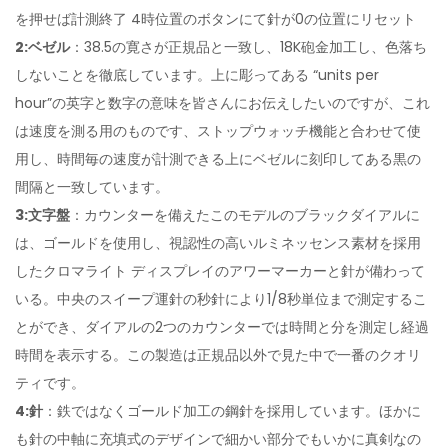
を押せば計測終了 4時位置のボタンにて針が0の位置にリセット
2:ベゼル
：38.5の寛さが正規品と一致し、18K砲金加工し、色落ち
しないことを徹底しています。上に彫ってある “units per
hour”の英字と数字の意味を皆さんにお伝えしたいのですが、これ
は速度を測る用のものです、ストップウォッチ機能と合わせて使
用し、時間毎の速度が計測できる上にベゼルに刻印してある黒の
間隔と一致しています。
3:文字盤
：カウンターを備えたこのモデルのブラックダイアルに
は、ゴールドを使用し、視認性の高いルミネッセンス素材を採用
したクロマライト ディスプレイのアワーマーカーと針が備わって
いる。中央のスイープ運針の秒針により1/8秒単位まで測定するこ
とができ、ダイアルの2つのカウンターでは時間と分を測定し経過
時間を表示する。この製造は正規品以外で見た中で一番のクオリ
ティです。
4:針
：鉄ではなくゴールド加工の鋼針を採用しています。ほかに
も針の中軸に充填式のデザインで細かい部分でもいかに真剣なの