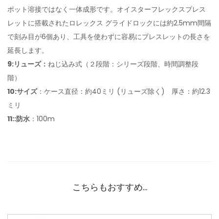
ポット溶接ではなく一体成形です。オイスターフレックスブレス
レットに搭載されたロレックス グライドロックには約2.5mm間隔
で刻み目が6個あり、工具を使わずに容易にブレスレットの長さを
延長します。
9:リューズ：
ねじ込み式（２段階：シリーズ段階、時間調整段
階）
10:サイズ
：ケース直径：約40ミリ (リューズ除く) 厚さ：約12.3
ミリ
11:
:防水
：100m
こちらもおすすめ…