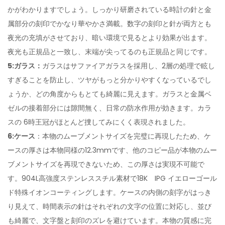
かがわかりますでしょう。しっかり研磨されている時計の針と金
属部分の刻印でかなり華やかさ満載。数字の刻印と針が両方とも
夜光の充填がさせており、暗い環境で見るとより効果が出ます。
夜光も正規品と一致し、末端が尖ってるのも正規品と同じです。
5:ガラス：
ガラスはサファイアガラスを採用し、2層の処理で眩し
すぎることを防止し、ツヤがもっと分かりやすくなっているでし
ょうか、どの角度からもとても綺麗に見えます。ガラスと金属ベ
ゼルの接着部分には隙間無く、日常の防水作用が効きます。カラ
スの 6時王冠がほとんど捜してみにくく表現されました。
6:ケース
：本物のムーブメントサイズを完璧に再現したため、ケ
ースの厚さは本物同様の12.3mmです、他のコピー品が本物のムー
ブメントサイズを再現できないため、この厚さは実現不可能で
す。904L高強度ステンレススチル素材で18K IPG イエローゴール
ド特殊イオンコーティングします。ケースの内側の刻字がはっき
り見えて、時間表示の針はそれぞれの文字の位置に対応し、並び
も綺麗で、文字盤と刻印のズレを避けています。本物の質感に完