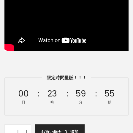
限定時間量販！！！
00
23
59
54
日
時
分
秒
お買い物カゴに追加