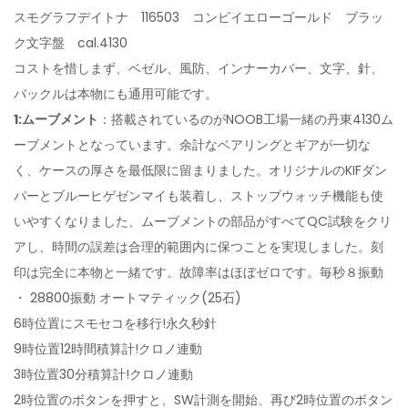
スモグラフデイトナ 116503 コンビイエローゴールド ブラッ
ク文字盤 cal.4130
コストを惜しまず、ベゼル、風防、インナーカバー、文字、針、
バックルは本物にも通用可能です。
1:ムーブメント
：搭載されているのがNOOB工場一緒の丹東4130ム
ーブメントとなっています。余計なベアリングとギアが一切な
く、ケースの厚さを最低限に留まりました。オリジナルのKIFダン
パーとブルーヒゲゼンマイも装着し、ストップウォッチ機能も使
いやすくなりました、ムーブメントの部品がすべてQC試験をクリ
アし、時間の誤差は合理的範囲内に保つことを実現しました。刻
印は完全に本物と一緒です。故障率はほぼゼロです。毎秒８振動
・ 28800振動 オートマティック(25石)
6時位置にスモセコを移行!永久秒針
9時位置12時間積算計!クロノ連動
3時位置30分積算計!クロノ連動
2時位置のボタンを押すと、SW計測を開始、再び2時位置のボタン