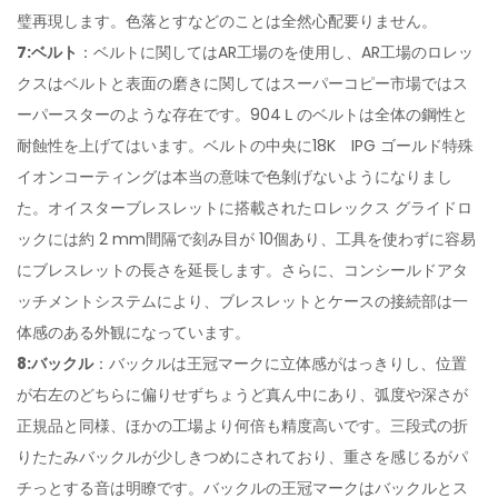
璧再現します。色落とすなどのことは全然心配要りません。
7:ベルト
：ベルトに関してはAR工場のを使用し、AR工場のロレッ
クスはベルトと表面の磨きに関してはスーパーコピー市場ではス
ーパースターのような存在です。904Ｌのベルトは全体の鋼性と
耐蝕性を上げてはいます。ベルトの中央に18K IPG ゴールド特殊
イオンコーティングは本当の意味で色剝げないようになりまし
た。オイスターブレスレットに搭載されたロレックス グライドロ
ックには約 2 mm間隔で刻み目が 10個あり、工具を使わずに容易
にブレスレットの長さを延長します。さらに、コンシールドアタ
ッチメントシステムにより、ブレスレットとケースの接続部は一
体感のある外観になっています。
8:バックル
：バックルは王冠マークに立体感がはっきりし、位置
が右左のどちらに偏りせずちょうど真ん中にあり、弧度や深さが
正規品と同様、ほかの工場より何倍も精度高いです。三段式の折
りたたみバックルが少しきつめにされており、重さを感じるがパ
チっとする音は明瞭です。バックルの王冠マークはバックルとス