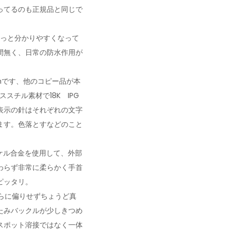
ってるのも正規品と同じで
もっと分かりやすくなって
間無く、日常の防水作用が
mです、他のコピー品が本
チル素材で18K IPG
表示の針はそれぞれの文字
ます。色落とすなどのこと
ケル合金を使用して、外部
わらず非常に柔らかく手首
ピッタリ。
らに偏りせずちょうど真
たみバックルが少しきつめ
スポット溶接ではなく一体