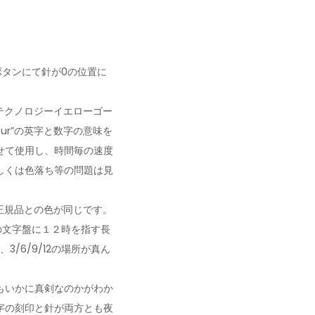
ボタンにて針が0の位置に
テクノロジーイエローゴー
our”の英字と数字の意味を
せて使用し、時間毎の速度
しくは色落ち等の問題は見
正規品との色が同じです。
の文字盤に１２時を指す長
/6/9/12の場所が真ん
もいかに真剣なのかがわか
字の刻印と針が両方とも夜