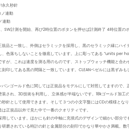
!永久秒針
ロノ連動
ノ連動
、SW計測を開始、再び2時位置のボタンを押せば計測終了 4時位置の
さが正規品と一致し、外側はセラミックを採用し、黒のセラミック縁にハイ
色落ちしないことを徹底しています。上に彫ってある “units per h
ですが、これは速度を測る用のものです、ストップウォッチ機能と合わ
に刻印してある黒の間隔と一致しています。CLEANベゼルには黒ずみも
ンパンゴールド色に関しては正規品をモデルにして対照してますので、
塗装され、3D技術を利用し、立体感が半端ないです。18kゴールド加工
秒針として使用できます。そして３つの小文字盤にはCDの模様となり、3
造は正規品以外で見た中で一番のクオリティです。
採用しています。ほかにも針の中軸に充填式のデザインで細かい部分で
り研磨されている時計の針と金属部分の刻印でかなり華やかさ満載。数