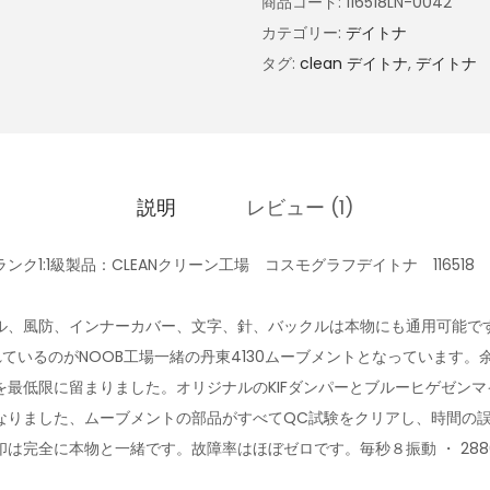
商品コード:
116518LN-0042
カテゴリー:
デイトナ
タグ:
clean デイトナ
,
デイトナ
説明
レビュー (1)
ク1:1級製品：CLEANクリーン工場 コスモグラフデイトナ 11651
ル、風防、インナーカバー、文字、針、バックルは本物にも通用可能で
ているのがNOOB工場一緒の丹東4130ムーブメントとなっています。
を最低限に留まりました。オリジナルのKIFダンパーとブルーヒゲゼン
なりました、ムーブメントの部品がすべてQC試験をクリアし、時間の
は完全に本物と一緒です。故障率はほぼゼロです。毎秒８振動 ・ 288