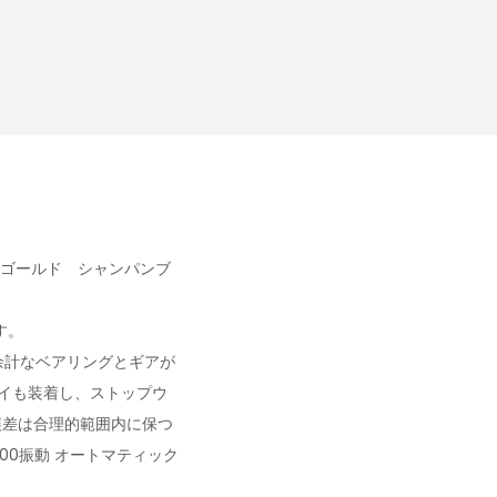
8 ゴールド シャンパンブ
す。
余計なベアリングとギアが
マイも装着し、ストップウ
誤差は合理的範囲内に保つ
00振動 オートマティック