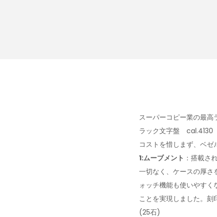
スーパーコピー業の最高ラン
ラック文字盤 cal.4130
コストを惜しまず、ベゼ
1:ムーブメント
：搭載され
一切なく、ケースの厚さ
ォッチ機能も使いやすく
ことを実現しました。刻印
(25石)