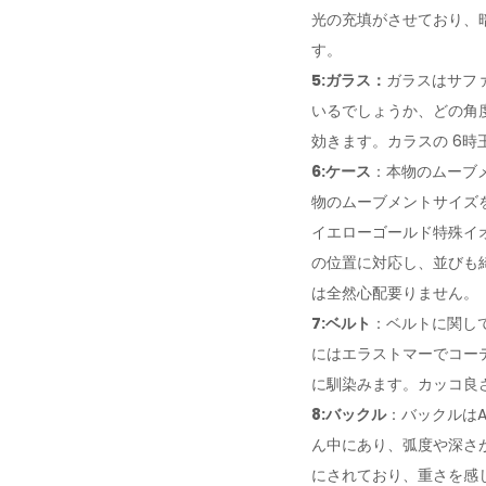
光の充填がさせており、
す。
5:ガラス：
ガラスはサフ
いるでしょうか、どの角
効きます。カラスの 6
6:ケース
：本物のムーブ
物のムーブメントサイズを
イエローゴールド特殊イ
の位置に対応し、並びも
は全然心配要りません。
7:ベルト
：ベルトに関し
にはエラストマーでコー
に馴染みます。カッコ良
8:バックル
：バックルは
ん中にあり、弧度や深さ
にされており、重さを感