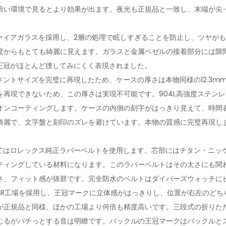
暗い環境で見るとより効果が出ます。夜光も正規品と一致し、末端が尖
ァイアガラスを採用し、2層の処理で眩しすぎることを防止し、ツヤが
度からもとても綺麗に見えます。ガラスと金属ベゼルの接着部分には隙
時王冠がほとんど捜してみにくく表現されました。
メントサイズを完璧に再現したため、ケースの厚さは本物同様の12.3m
再現できないため、この厚さは実現不可能です。904L高強度ステンレスス
オンコーティングします。ケースの内側の刻字がはっきり見えて、時間
綺麗で、文字盤と刻印のズレを避けています。本物の質感に完璧再現し
てはロレックス
純正
ラバーベルトを使用します。芯部にはチタン・ニッ
ティングしている材料になります。このラバーベルトはその太さにも関
さ、フィット感が抜群です。完全防水のベルトはダイバーズウォッチに
AR工場を採用し、王冠マークに立体感がはっきりし、位置が右左のどち
が正規品と同様、ほかの工場より何倍も精度高いです。三段式の折りた
じるがパチっとする音は明瞭です。バックルの王冠マークはバックルと