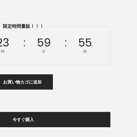
限定時間量販！！！
23
59
54
時
分
秒
お買い物カゴに追加
今すぐ購入