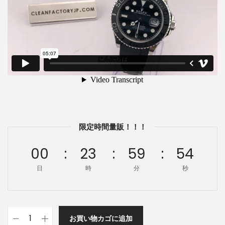
限定時間量販！！！
00
23
59
53
日
時
分
秒
お買い物カゴに追加