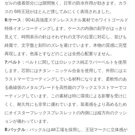
ゼルの接着部分には隙間無く、日常の防水作用が効きます。カラ
スの 6時王冠がほとんど捜してみにくく表現されました。
6:ケース
：904L高強度ステンレススチル素材でホワイトゴールド
特殊イオンコーティングします。ケースの内側の刻字がはっきり
見えて、時間表示の針はそれぞれの文字の位置に対応し、並びも
綺麗で、文字盤と刻印のズレを避けています。本物の質感に完璧
再現します。色落とすなどのことは全然心配要りません。
7:ベルト
：ベルトに関してはロレックス
純正
ラバーベルトを使用
します。芯部にはチタン・ニッケル合金を使用して、外部にはエ
ラストマーでコーティングしている材料になります。柔軟性のあ
る曲線状のメタルブレードを高性能のブラックエラストマーでコ
ーティングしています。この素材は特に環境による影響を受けに
くく、耐久性にも非常に優れています。装着感をより高めるため
にオイスターフレックスブレスレットの内側には縦方向のクッシ
ョンが備わっています。
8:バックル
：バックルはAR工場を採用し、王冠マークに立体感が