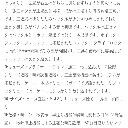
はっきりし、位置が右左のどちらに偏りせずちょうど真ん中にあ
り、弧度や深さが正規品と同様、ほかの工場より何倍も精度高い
です。三段式の折りたたみバックルが少しきつめにされており、
重さを感じるがパチっとする音は明瞭です。バックルの王冠マー
クはバックルとスポット溶接ではなく一体成形です。オイスター
フレックスブレスレットに搭載されたロレックス グライドロック
には約2.5mm間隔で刻み目が6個あり、工具を使わずに容易にブ
レスレットの長さを延長します。
9:リューズ：
プラチナコーティング加工、ねじ込み式（２段階：
シリーズ段階、時間調整段階）。三重密閉構造の防水システムが
搭載され、ケース一体型のリューズガードで保護されたトリプロ
ックリューズは、ケースにしっかりとねじ込まれています。
10:サイズ
：ケース直径：約42ミリ (リューズ除く) 厚さ：約12ミ
リ
11:仕様：
時・分・秒表示、早送り機能付瞬時に変わる日付（3時位
置）、秒針停止機能による正確な時刻設定、60分目盛り入りマッ