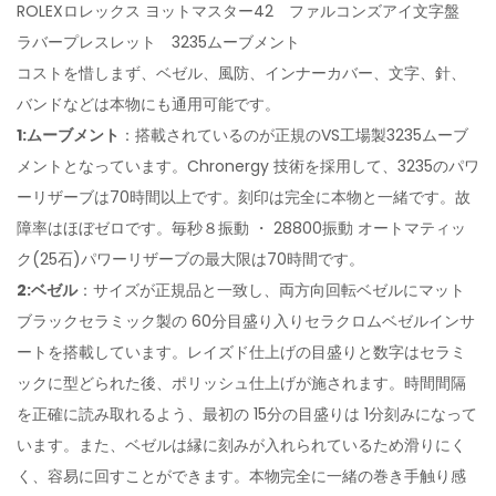
ROLEXロレックス ヨットマスター42 ファルコンズアイ文字盤
ラバープレスレット 3235ムーブメント
コストを惜しまず、ベゼル、風防、インナーカバー、文字、針、
バンドなどは本物にも通用可能です。
1:ムーブメント
：搭載されているのが正規のVS工場製3235ムーブ
メントとなっています。Chronergy 技術を採用して、3235のパワ
ーリザーブは70時間以上です。刻印は完全に本物と一緒です。故
障率はほぼゼロです。毎秒８振動 ・ 28800振動 オートマティッ
ク(25石)パワーリザーブの最大限は70時間です。
2:ベゼル
：サイズが正規品と一致し、両方向回転ベゼルにマット
ブラックセラミック製の 60分目盛り入りセラクロムベゼルインサ
ートを搭載しています。レイズド仕上げの目盛りと数字はセラミ
ックに型どられた後、ポリッシュ仕上げが施されます。時間間隔
を正確に読み取れるよう、最初の 15分の目盛りは 1分刻みになって
います。また、ベゼルは縁に刻みが入れられているため滑りにく
く、容易に回すことができます。本物完全に一緒の巻き手触り感