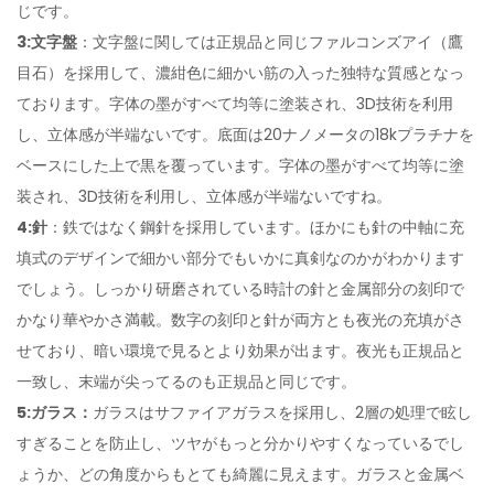
じです。
3:文字盤
：文字盤に関しては正規品と同じファルコンズアイ（鷹
目石）を採用して、濃紺色に細かい筋の入った独特な質感となっ
ております。字体の墨がすべて均等に塗装され、3D技術を利用
し、立体感が半端ないです。底面は20ナノメータの18kプラチナを
ベースにした上で黒を覆っています。字体の墨がすべて均等に塗
装され、3D技術を利用し、立体感が半端ないですね。
4:針
：鉄ではなく鋼針を採用しています。ほかにも針の中軸に充
填式のデザインで細かい部分でもいかに真剣なのかがわかります
でしょう。しっかり研磨されている時計の針と金属部分の刻印で
かなり華やかさ満載。数字の刻印と針が両方とも夜光の充填がさ
せており、暗い環境で見るとより効果が出ます。夜光も正規品と
一致し、末端が尖ってるのも正規品と同じです。
5:ガラス：
ガラスはサファイアガラスを採用し、2層の処理で眩し
すぎることを防止し、ツヤがもっと分かりやすくなっているでし
ょうか、どの角度からもとても綺麗に見えます。ガラスと金属ベ